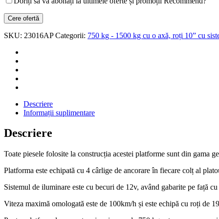
Doriți să vă abonați la ultimele oferte și promoții Recommend?
SKU:
23016AP
Categorii:
750 kg - 1500 kg cu o axă, roți 10” cu sis
Descriere
Informații suplimentare
Descriere
Toate piesele folosite la construcția acestei platforme sunt din gama g
Platforma este echipată cu 4 cârlige de ancorare în fiecare colț al platou
Sistemul de iluminare este cu becuri de 12v, având gabarite pe față cu b
Viteza maximă omologată este de 100km/h și este echipă cu roți de 