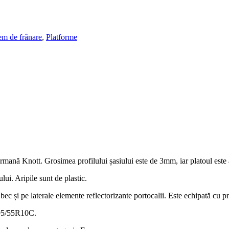
tem de frânare
,
Platforme
ermană Knott. Grosimea profilului șasiului este de 3mm, iar platoul este 
lui. Aripile sunt de plastic.
ec și pe laterale elemente reflectorizante portocalii. Este echipată cu pr
195/55R10C.