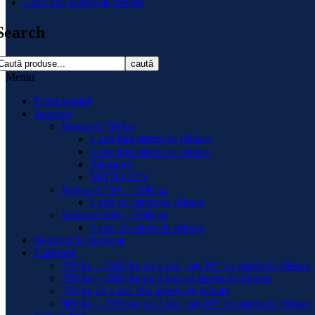
2 axe fără sistem de frânare
Search
caută
Meniu
Prima pagină
Remorci
Remorci 750 kg
1 axă fără sistem de frânare
2 axe fără sistem de frânare
Aluminiu
MOTO-ATV
Remorci 750 – 1300 kg
1 axă cu sistem de frânare
Remorci 900 – 2000 kg
2 axe cu sistem de frânare
Remorci de Inchiriat
Platforme
750 kg – 1500 kg cu o axă, roți 10” cu sistem de frânare
750 kg – 2500 kg cu 2 axe cu sistem de frânare
750 kg cu o axă fără sistem de frânare
900 kg – 2700 kg cu 2 axe, roți 10” cu sistem de frânare