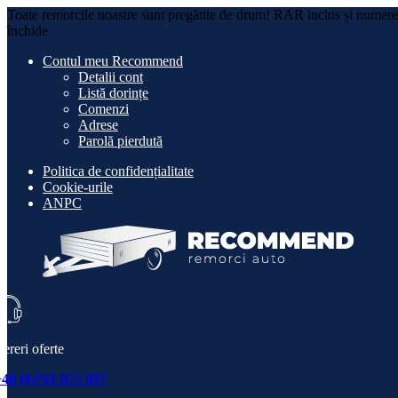
Toate remorcile noastre sunt pregătite de drum! RAR inclus și numere r
închide
Contul meu Recommend
Detalii cont
Listă dorințe
Comenzi
Adrese
Parolă pierdută
Politica de confidențialitate
Cookie-urile
ANPC
ereri oferte
+40 (0)741 075 897