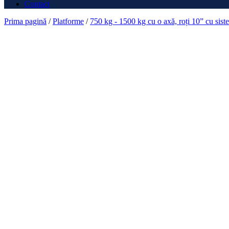
Contact
Prima pagină
/
Platforme
/
750 kg - 1500 kg cu o axă, roți 10” cu sist