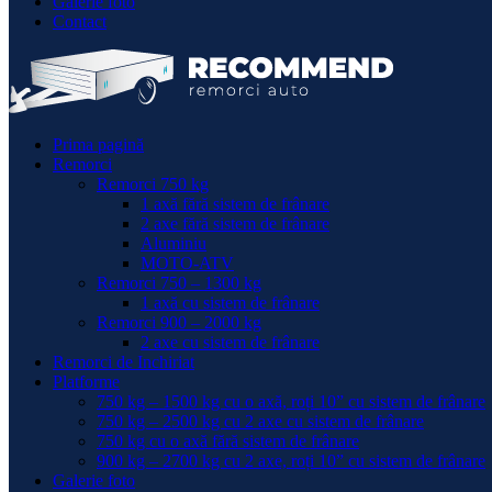
Galerie foto
Contact
Prima pagină
Remorci
Remorci 750 kg
1 axă fără sistem de frânare
2 axe fără sistem de frânare
Aluminiu
MOTO-ATV
Remorci 750 – 1300 kg
1 axă cu sistem de frânare
Remorci 900 – 2000 kg
2 axe cu sistem de frânare
Remorci de Inchiriat
Platforme
750 kg – 1500 kg cu o axă, roți 10” cu sistem de frânare
750 kg – 2500 kg cu 2 axe cu sistem de frânare
750 kg cu o axă fără sistem de frânare
900 kg – 2700 kg cu 2 axe, roți 10” cu sistem de frânare
Galerie foto