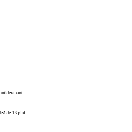
antiderapant.
iză de 13 pini.