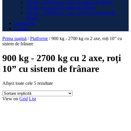
750 kg – 2500 kg cu 2 axe cu sistem de frânare
750 kg cu o axă fără sistem de frânare
900 kg – 2700 kg cu 2 axe, roți 10” cu sistem de
frânare
Galerie foto
Contact
Prima pagină
/
Platforme
/
900 kg - 2700 kg cu 2 axe, roți 10” cu
sistem de frânare
900 kg - 2700 kg cu 2 axe, roți
10” cu sistem de frânare
Afișez toate cele 5 rezultate
View on
Grid
List