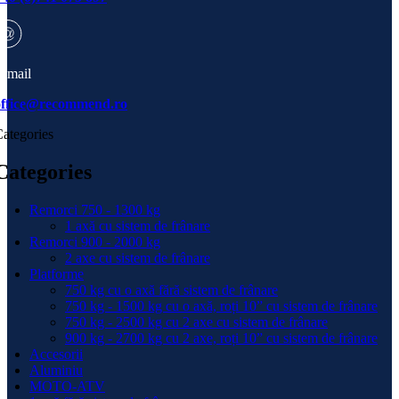
-mail
office@recommend.ro
ategories
Categories
Remorci 750 - 1300 kg
1 axă cu sistem de frânare
Remorci 900 - 2000 kg
2 axe cu sistem de frânare
Platforme
750 kg cu o axă fără sistem de frânare
750 kg - 1500 kg cu o axă, roți 10” cu sistem de frânare
750 kg - 2500 kg cu 2 axe cu sistem de frânare
900 kg - 2700 kg cu 2 axe, roți 10” cu sistem de frânare
Accesorii
Aluminiu
MOTO-ATV