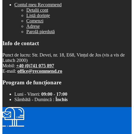
Contul meu Recommend
Detalii cont
Listă dorințe
Comenzi
Adrese
Parolă pierdută
Info de contact
Punct de lucru: Str. Devei, nr. 18, E68, Vințul de Jos (vis a vis de
Lutsch 2000)
Mobil:
+40 (0)741 075 897
E-mail:
office@recommend.ro
Program de funcționare
Luni - Vineri:
09:00
-
17:00
Sâmbătă - Dumincă :
Închis