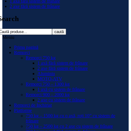
1 axă fără sistem de frânare
2 axe fără sistem de frânare
Search
caută
Meniu
Prima pagină
Remorci
Remorci 750 kg
1 axă fără sistem de frânare
2 axe fără sistem de frânare
Aluminiu
MOTO-ATV
Remorci 750 – 1300 kg
1 axă cu sistem de frânare
Remorci 900 – 2000 kg
2 axe cu sistem de frânare
Remorci de Inchiriat
Platforme
750 kg – 1500 kg cu o axă, roți 10” cu sistem de
frânare
750 kg – 2500 kg cu 2 axe cu sistem de frânare