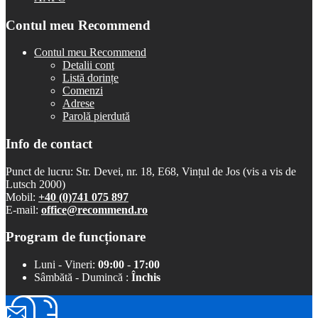
Contul meu Recommend
Contul meu Recommend
Detalii cont
Listă dorințe
Comenzi
Adrese
Parolă pierdută
Info de contact
Punct de lucru: Str. Devei, nr. 18, E68, Vințul de Jos (vis a vis de
Lutsch 2000)
Mobil:
+40 (0)741 075 897
E-mail:
office@recommend.ro
Program de funcționare
Luni - Vineri:
09:00
-
17:00
Sâmbătă - Dumincă :
Închis