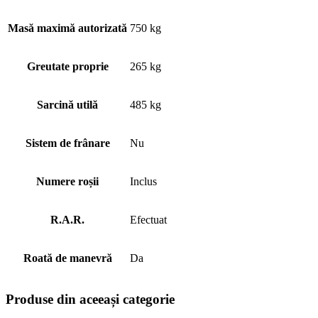
Masă maximă autorizată
750 kg
Greutate proprie
265 kg
Sarcină utilă
485 kg
Sistem de frânare
Nu
Numere roșii
Inclus
R.A.R.
Efectuat
Roată de manevră
Da
Produse din aceeași categorie