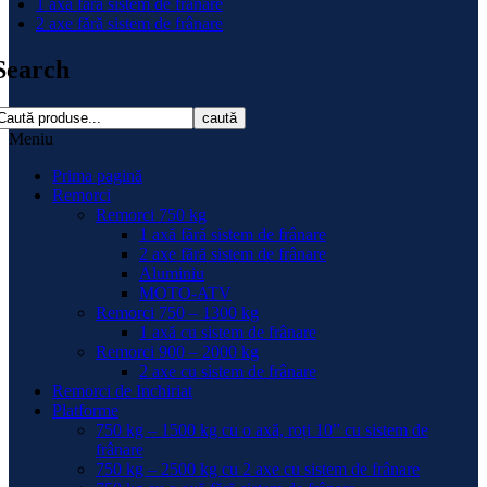
1 axă fără sistem de frânare
2 axe fără sistem de frânare
Search
caută
Meniu
Prima pagină
Remorci
Remorci 750 kg
1 axă fără sistem de frânare
2 axe fără sistem de frânare
Aluminiu
MOTO-ATV
Remorci 750 – 1300 kg
1 axă cu sistem de frânare
Remorci 900 – 2000 kg
2 axe cu sistem de frânare
Remorci de Inchiriat
Platforme
750 kg – 1500 kg cu o axă, roți 10” cu sistem de
frânare
750 kg – 2500 kg cu 2 axe cu sistem de frânare