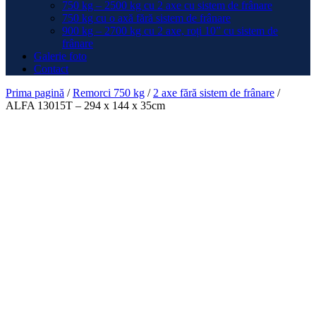
750 kg – 2500 kg cu 2 axe cu sistem de frânare
750 kg cu o axă fără sistem de frânare
900 kg – 2700 kg cu 2 axe, roți 10” cu sistem de
frânare
Galerie foto
Contact
Prima pagină
/
Remorci 750 kg
/
2 axe fără sistem de frânare
/
ALFA 13015T – 294 x 144 x 35cm