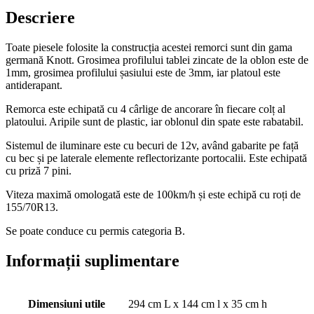
Descriere
Toate piesele folosite la construcția acestei remorci sunt din gama
germană Knott. Grosimea profilului tablei zincate de la oblon este de
1mm, grosimea profilului șasiului este de 3mm, iar platoul este
antiderapant.
Remorca este echipată cu 4 cârlige de ancorare în fiecare colț al
platoului. Aripile sunt de plastic, iar oblonul din spate este rabatabil.
Sistemul de iluminare este cu becuri de 12v, având gabarite pe față
cu bec și pe laterale elemente reflectorizante portocalii. Este echipată
cu priză 7 pini.
Viteza maximă omologată este de 100km/h și este echipă cu roți de
155/70R13.
Se poate conduce cu permis categoria B.
Informații suplimentare
Dimensiuni utile
294 cm L x 144 cm l x 35 cm h