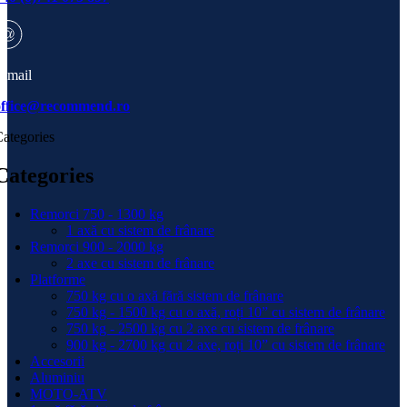
-mail
office@recommend.ro
ategories
Categories
Remorci 750 - 1300 kg
1 axă cu sistem de frânare
Remorci 900 - 2000 kg
2 axe cu sistem de frânare
Platforme
750 kg cu o axă fără sistem de frânare
750 kg - 1500 kg cu o axă, roți 10” cu sistem de frânare
750 kg - 2500 kg cu 2 axe cu sistem de frânare
900 kg - 2700 kg cu 2 axe, roți 10” cu sistem de frânare
Accesorii
Aluminiu
MOTO-ATV